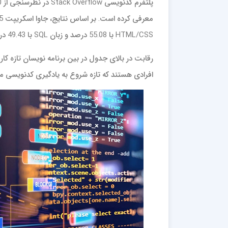
HTML/CSS با 55.08 درصد و زبان SQL با 49.43 درصد در رتبه های بعدی قرار گرفتند.
افرادی هستند که تازه شروع به یادگیری کدنویسی می