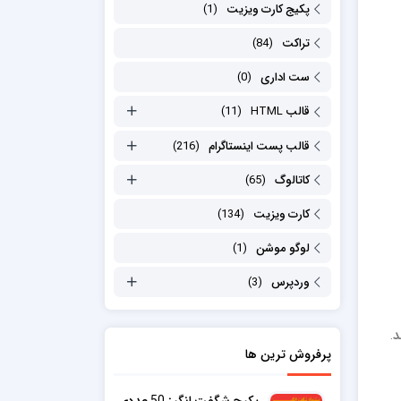
پکیج کارت ویزیت
(1)
تراکت
(84)
ست اداری
(0)
قالب HTML
(11)
قالب پست اینستاگرام
(216)
کاتالوگ
(65)
کارت ویزیت
(134)
لوگو موشن
(1)
وردپرس
(3)
د.
پرفروش ترین ها
پکیج شگفت انگیز 50 عددی