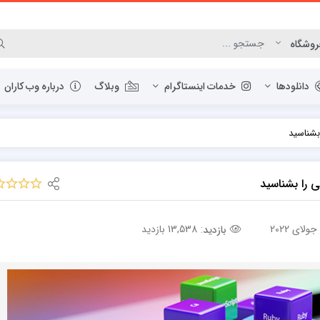
دانلودها
خدمات اینستاگرام
وبلاگ
درباره وب کاران
بشناسید
مرورگر وب
 را بشناسید
ابزار گرافیک و عکس
مدیریت دانلودها
برنامه نویسی
13,538 بازدید
بازدید:
فشرده ساز
ابزار PDF