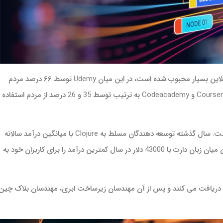
در سال‌های اخیر آموزش کدنویسی در پلتفرم‌های آنلاین بسیار محبوب شده است، در این میان Udemy توسط ۶۶ درصد مردم
استفاده می‌شود و محبوب‌ترین است. سایت های Coursera و Codeacademy به ترتیب توسط 35 و 26 درصد از مردم استفاده
اما محبوب ترین در اینجا به معنای سودآورترین نیست. سال گذشته توسعه دهندگان مسلط به Clojure با میانگین درآمد سالانه
100000 دلار بالاترین حقوق را به دست آوردند.در این میان زبان دارت با 43000 دلار در سال کمترین درآمد را برای کاربران خود به
را دریافت می کنند و پس از آن مهندسان زیرساخت ابری، مهندسان بلاک چین