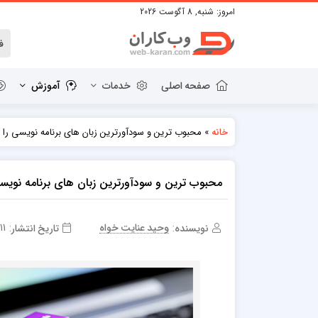
امروز:
شنبه, 8 آگوست 2026
صفحه اصلی
خدمات
آموزش
»
محبوب ترین و سودآورترین زبان های برنامه نویسی را 
خانه
دانلود وردپرس
قالب HTML
پلاگین های وردپرس
قالب BOOTSTRAP
محبوب ترین و سودآورترین زبان های برنامه نویسی
قالب WORDPRESS
11 جولای 2022
وحید عنایت خواه
نویسنده:
تاریخ انتشار: