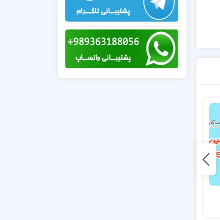
آموزش اتصال
هاست سی پَنِل یا
اینستاگرام تیک تاک
هاست دایرکت
ایکس و یوتیوب به
ادمین ؟ کدام یک