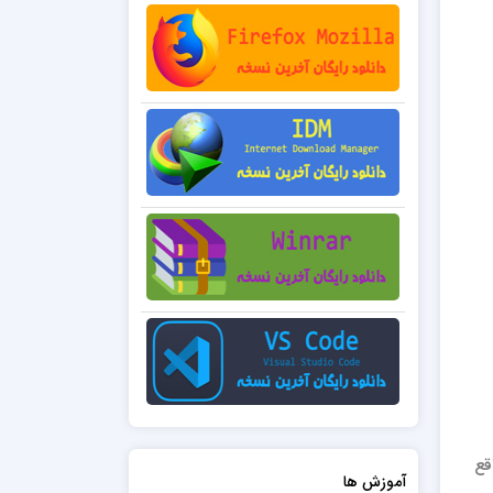
 فول استک، 26 درصد مواقع
آموزش ها