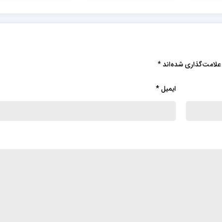
 در
ارزان قیمت در
HTML,CSS,jQuery
آستانه اشرفیه
علامت‌گذاری شده‌اند
*
ایمیل
*