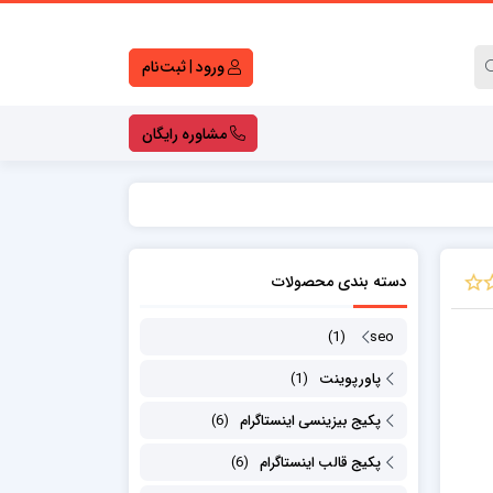
ورود | ثبت‌نام
مشاوره رایگان
کارت ویزیت لایه باز
تراکت لایه باز
دسته بندی محصولات
کاتالوگ لایه باز
قالب اینستاگرام
(1)
seo
ست اداری
پاورپوینت
(1)
پاورپوینت
لوگو موشن
پکیج بیزینسی اینستاگرام
(6)
دانلود قولنامه ماشین
پکیج قالب اینستاگرام
(6)