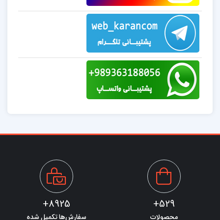
8925+
529+
محصولات
سفارش‌ها تکمیل شده