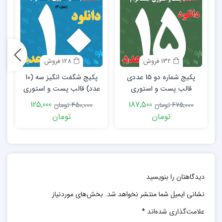
132 فروش
128 فروش
پکیج شماره دو 15 عددی
پکیج شگفت انگیز سه (10
قالب پست و استوری
عدد) قالب پست و استوری
ع
اینستاگرام
اینستاگرام
125,000
187,500
675,000 تومان
450,000 تومان
تومان
تومان
دیدگاهتان را بنویسید
نشانی ایمیل شما منتشر نخواهد شد.
بخش‌های موردنیاز
علامت‌گذاری شده‌اند
*