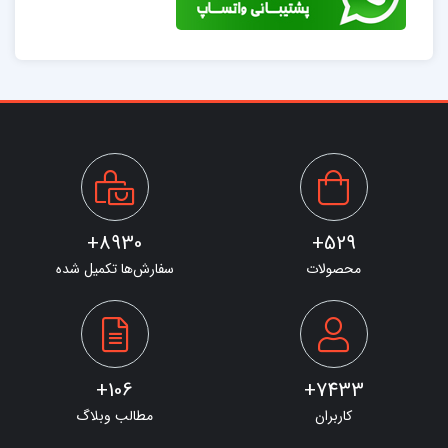
8930+
529+
محصولات
سفارش‌ها تکمیل شده
106+
7433+
کاربران
مطالب وبلاگ