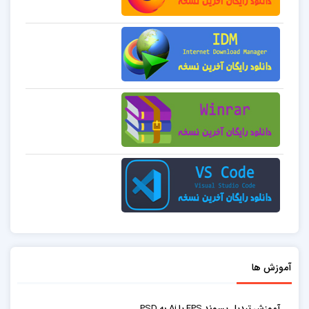
آموزش ها
آموزش تبدیل پسوند EPS یا Ai به PSD