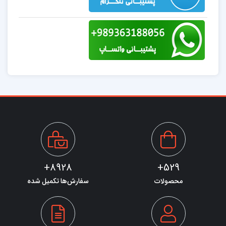
8928+
529+
محصولات
سفارش‌ها تکمیل شده