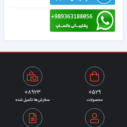
8923+
529+
محصولات
سفارش‌ها تکمیل شده