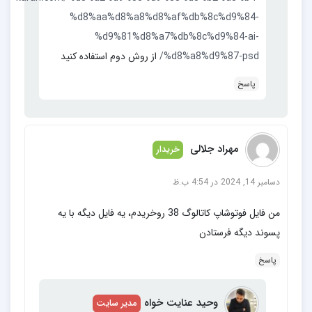
%d8%aa%d8%a8%d8%af%db%8c%d9%84-
%d9%81%d8%a7%db%8c%d9%84-ai-
%d8%a8%d9%87-psd/
از روش دوم استفاده کنید
پاسخ
مهراد جلالی
خریدار
دسامبر 14, 2024 در 4:54 ب.ظ
من فایل فوتوشاپ کاتالوگ 38 روخریدم، یه فایل دیگه با یه
پسوند دیگه فرستادن
پاسخ
وحید عنایت خواه
مدیر سایت