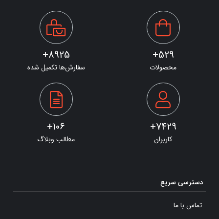
8925+
529+
محصولات
سفارش‌ها تکمیل شده
106+
7429+
کاربران
مطالب وبلاگ
دسترسی سریع
تماس با ما