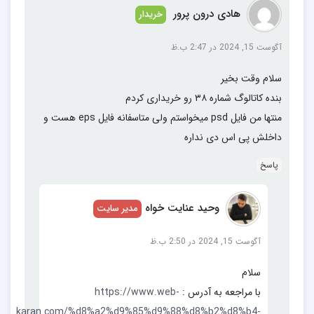
هادی درون پرور
خریدار
آگوست 15, 2024 در 2:47 ب.ظ
سلام وقت بخیر
بنده کاتالوگ شماره ۳۸ رو خریداری کردم
منتها من فایل psd میخواستم ولی متاسفانه فایل eps هست و
داخلش پی اس دی نداره
پاسخ
وحید عنایت خواه
مدیر سایت
آگوست 15, 2024 در 2:50 ب.ظ
سلام
با مراجعه به آدرس :
https://www.web-
karan.com/%d8%a2%d9%85%d9%88%d8%b2%d8%b4-