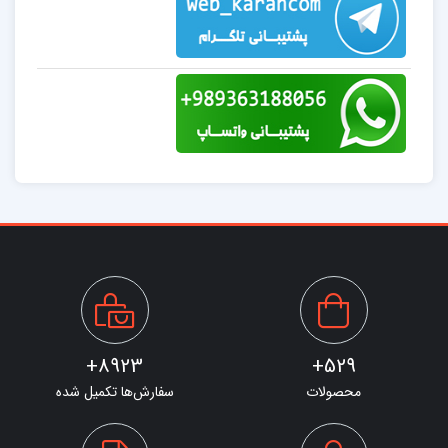
8923+
529+
محصولات
سفارش‌ها تکمیل شده