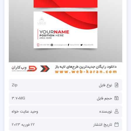
نوع فایل
Zip
حجم فایل
3.70MG
نویسنده
وحید عنایت خواه
تاریخ انتشار
22 فوریه 2023