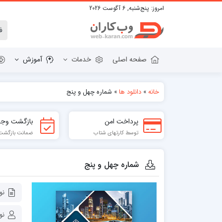
امروز:
پنج‌شنبه, 6 آگوست 2026
صفحه اصلی
خدمات
آموزش
خانه
»
دانلود ها
»
شماره چهل و پنج
دانلود وردپرس
قالب HTML
پرداخت امن
بازگشت وجه
پلاگین های وردپرس
قالب BOOTSTRAP
توسط کارتهای شتاب
ضمانت بازگشت تا 7
قالب WORDPRESS
شماره چهل و پنج
نو
نو