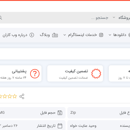
دانلودها
خدمات اینستاگرام
وبلاگ
درباره وب کاران
مرورگر وب
تضمین کیفیت
پشتیبانی
ابزار گرافیک و عکس
 روز
ضمانت تضمین کیفیت
24 ساعته 7 روز هفته
مدیریت دانلودها
برنامه نویسی
فشرده ساز
ابزار PDF
ع فایل
Zip
حجم فایل
MG
یسنده
وحید عنایت خواه
تاریخ انتشار
26 دسامبر 2022