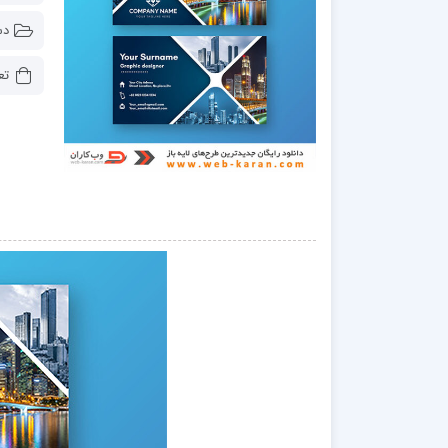
دس
تع