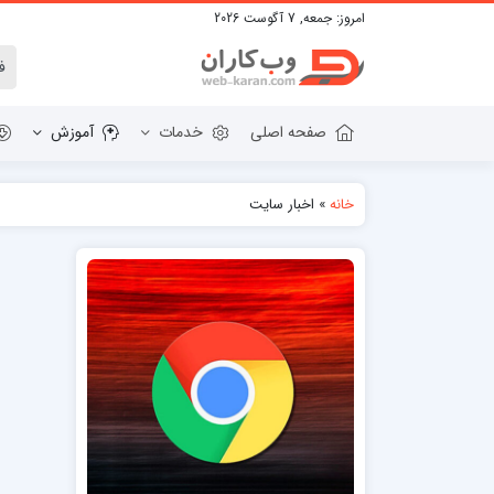
امروز:
جمعه, 7 آگوست 2026
صفحه اصلی
خدمات
آموزش
خانه
»
اخبار سایت
دانلود وردپرس
قالب HTML
پلاگین های وردپرس
قالب BOOTSTRAP
قالب WORDPRESS