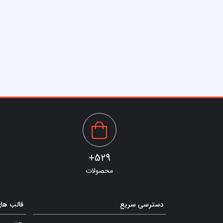
529+
محصولات
دسترسی سریع
قالب ها