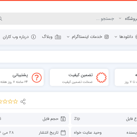
دانلودها
خدمات اینستاگرام
وبلاگ
درباره وب کاران
مرورگر وب
تضمین کیفیت
پشتیبانی
ابزار گرافیک و عکس
 روز
ضمانت تضمین کیفیت
24 ساعته 7 روز هفته
مدیریت دانلودها
برنامه نویسی
فشرده ساز
ابزار PDF
ع فایل
Zip
حجم فایل
G
یسنده
وحید عنایت خواه
تاریخ انتشار
28 می 2026