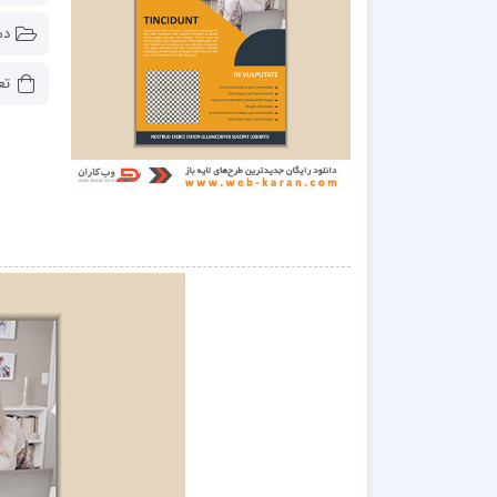
دس
تع