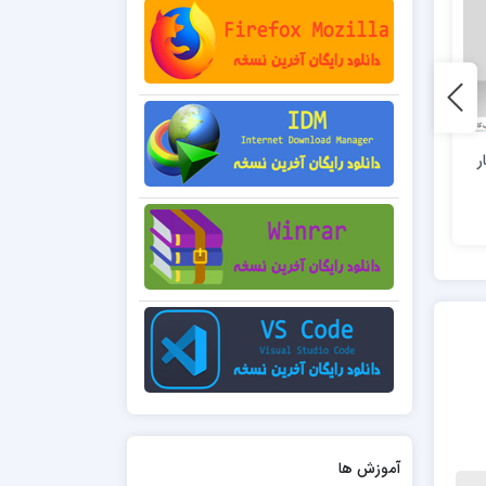
0 فروش
6 فروش
ر
تراکت ، پوستر و بنر تبلیغاتی
تراکت شماره سی
لایه باز (78)
45,000 تومان
45,000 تومان
آموزش ها