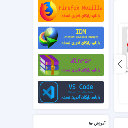
6 فروش
50 فروش
هشتاد
صد و هشت
45,000 تومان
45,000 تومان
آموزش ها