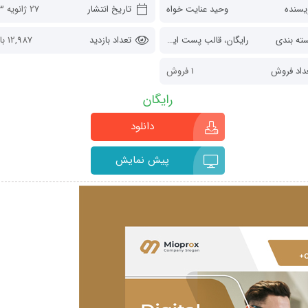
یسنده
وحید عنایت خواه
تاریخ انتشار
27 ژانویه 2023
ته بندی
رایگان
،
قالب پست اینستاگرام
تعداد بازدید
12,987 بازدید
داد فروش
1 فروش
رایگان
دانلود
پیش نمایش