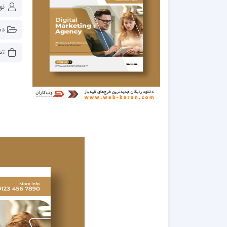
نو
دس
تع