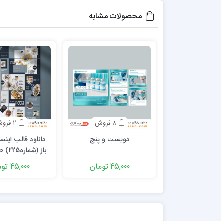
محصولات مشابه
8 فروش
2 فروش
دویست و پنج
دانلود قالب اینست
باز (ش
زیبا و حرفه ای ب
45,000 تومان
45,000 تومان
کارها