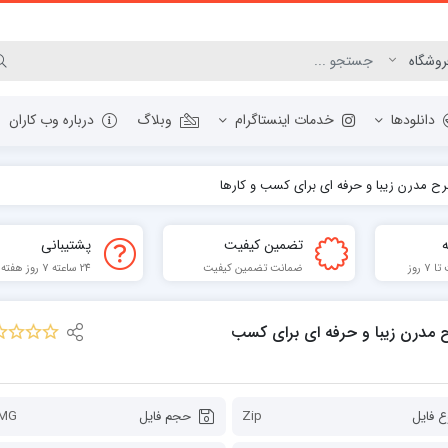
دانلودها
خدمات اینستاگرام
وبلاگ
درباره وب کاران
مرورگر وب
تضمین کیفیت
پشتیبانی
ابزار گرافیک و عکس
 روز
ضمانت تضمین کیفیت
24 ساعته 7 روز هفته
مدیریت دانلودها
برنامه نویسی
فشرده ساز
 اینستاگرام لایه باز (شماره192) طرح مدرن زیبا و حرفه ای برای کسب
ابزار PDF
ع فایل
Zip
حجم فایل
3MG