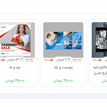
4 فروش
53 فروش
اگرام لایه
دویست و یک
نود و نه
ماره225) طرح مدرن
رای کسب و
45,000 تومان
45,000 تومان