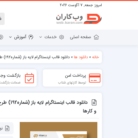
امروز:
جمعه, 7 آگوست 2026
صفحه اصلی
خدمات
آموزش
خانه
»
دانلود ها
»
دانلود قالب اینستاگرام لایه باز (شماره192) طرح مدرن زیبا و حرفه ای برای کسب و کارها
دانلود وردپرس
قالب HTML
پرداخت امن
بازگشت وجه
پلاگین های وردپرس
قالب BOOTSTRAP
توسط کارتهای شتاب
ضمانت بازگشت تا 7
قالب WORDPRESS
دانلود قالب
و کارها
نو