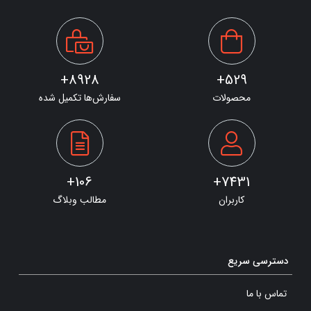
8928+
529+
محصولات
سفارش‌ها تکمیل شده
106+
7431+
کاربران
مطالب وبلاگ
دسترسی سریع
تماس با ما