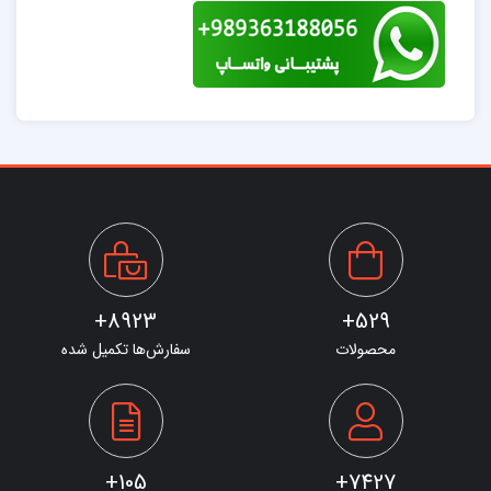
8923+
529+
محصولات
سفارش‌ها تکمیل شده
105+
7427+