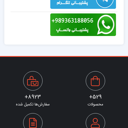
8923+
529+
محصولات
سفارش‌ها تکمیل شده