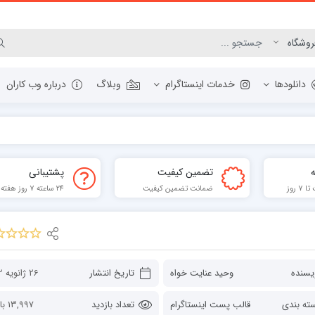
دانلودها
خدمات اینستاگرام
وبلاگ
درباره وب کاران
مرورگر وب
تضمین کیفیت
پشتیبانی
ابزار گرافیک و عکس
 روز
ضمانت تضمین کیفیت
24 ساعته 7 روز هفته
مدیریت دانلودها
برنامه نویسی
فشرده ساز
ابزار PDF
یسنده
وحید عنایت خواه
تاریخ انتشار
26 ژانویه 2022
ته بندی
قالب پست اینستاگرام
تعداد بازدید
13,997 بازدید