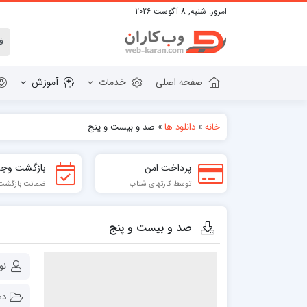
امروز:
شنبه, 8 آگوست 2026
صفحه اصلی
خدمات
آموزش
خانه
»
دانلود ها
»
صد و بیست و پنج
دانلود وردپرس
قالب HTML
پرداخت امن
بازگشت وجه
پلاگین های وردپرس
قالب BOOTSTRAP
توسط کارتهای شتاب
ضمانت بازگشت تا 7
قالب WORDPRESS
صد و بیست و پنج
نو
دس