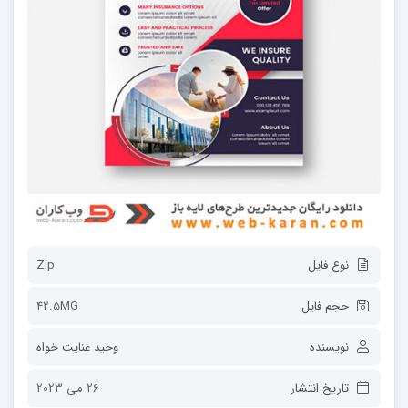
نوع فایل
Zip
حجم فایل
42.5MG
نویسنده
وحید عنایت خواه
تاریخ انتشار
26 می 2023