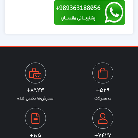
8923+
529+
محصولات
سفارش‌ها تکمیل شده
105+
7427+