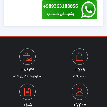
8923+
529+
محصولات
سفارش‌ها تکمیل شده
105+
7427+