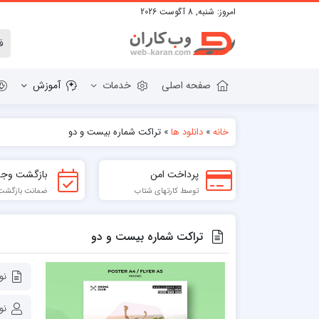
امروز:
شنبه, 8 آگوست 2026
صفحه اصلی
خدمات
آموزش
خانه
»
دانلود ها
»
تراکت شماره بیست و دو
دانلود وردپرس
قالب HTML
پرداخت امن
بازگشت وجه
پلاگین های وردپرس
قالب BOOTSTRAP
توسط کارتهای شتاب
ضمانت بازگشت تا 7
قالب WORDPRESS
تراکت شماره بیست و دو
نو
نو