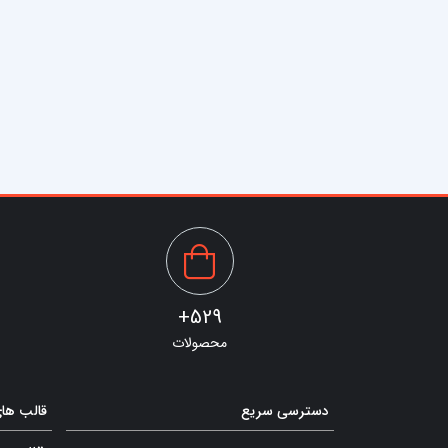
529+
محصولات
دسترسی سریع
قالب ها