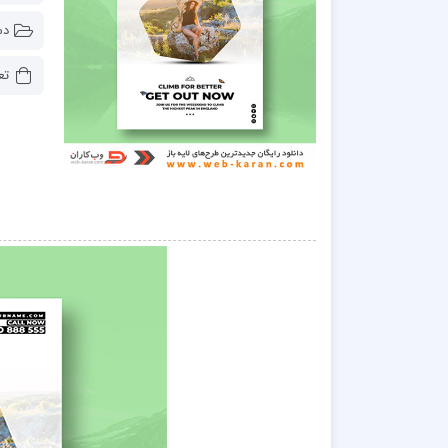
دس
تع