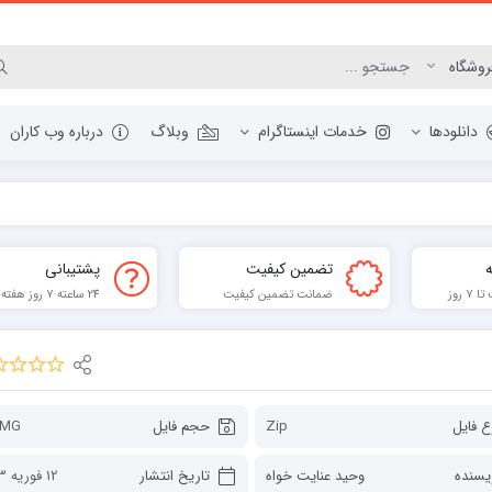
دانلودها
خدمات اینستاگرام
وبلاگ
درباره وب کاران
مرورگر وب
تضمین کیفیت
پشتیبانی
ابزار گرافیک و عکس
 روز
ضمانت تضمین کیفیت
24 ساعته 7 روز هفته
مدیریت دانلودها
برنامه نویسی
فشرده ساز
ابزار PDF
ع فایل
Zip
حجم فایل
3MG
یسنده
وحید عنایت خواه
تاریخ انتشار
12 فوریه 2023