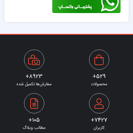
8923+
529+
محصولات
سفارش‌ها تکمیل شده
105+
7427+
کاربران
مطالب وبلاگ