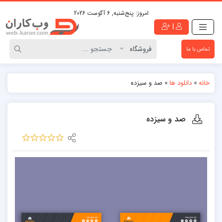
امروز:
پنج‌شنبه, 6 آگوست 2026
|
تماس با ما
خانه
»
دانلود ها
»
صد و سیزده
صد و سیزده