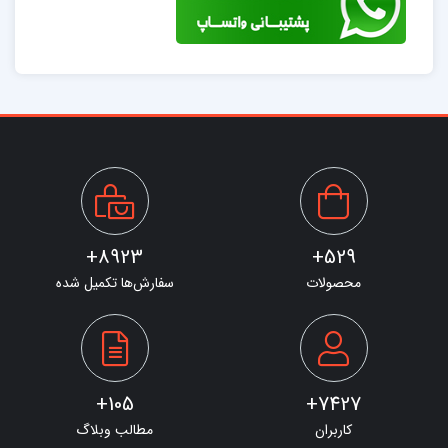
8923+
529+
محصولات
سفارش‌ها تکمیل شده
105+
7427+
کاربران
مطالب وبلاگ