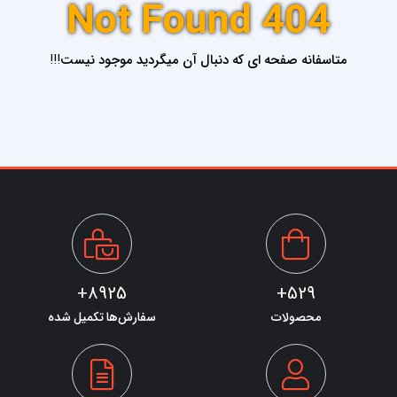
Not Found 404
متاسفانه صفحه ای که دنبال آن میگردید موجود نیست!!!
8925+
529+
محصولات
سفارش‌ها تکمیل شده